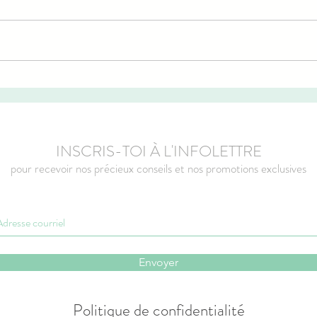
Fini les chevilles gonflées : mes
JE V
secrets anti-jambes lourdes
avec 
INSCRIS-TOI À L'INFOLETTRE
pour recevoir nos précieux conseils et nos promotions exclusives
Envoyer
Politique de confidentialité