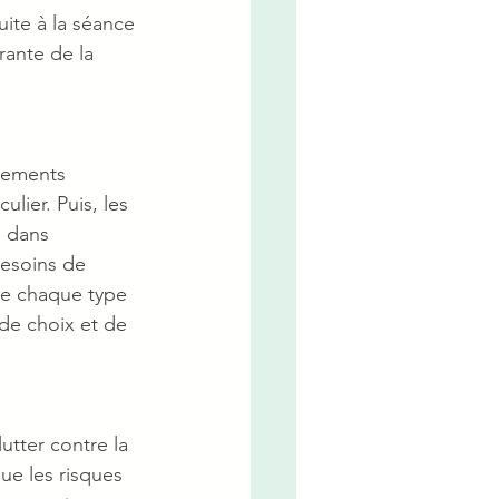
uite à la séance 
rante de la 
irements 
lier. Puis, les 
 dans 
besoins de 
 de chaque type 
de choix et de 
utter contre la 
ue les risques 