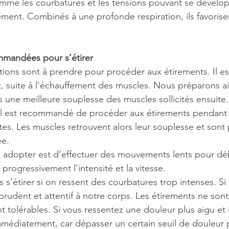
mme les courbatures et les tensions pouvant se dévelop
ement. Combinés à une profonde respiration, ils favorisen
mmandées pour s’étirer
tions sont à prendre pour procéder aux étirements. Il es
rt, suite à l’échauffement des muscles. Nous préparons ai
s une meilleure souplesse des muscles sollicités ensuite. 
 il est recommandé de procéder aux étirements pendant
es. Les muscles retrouvent alors leur souplesse et sont
e. 
à adopter est d’effectuer des mouvements lents pour dé
rogressivement l’intensité et la vitesse.
as s’étirer si on ressent des courbatures trop intenses. Si t
prudent et attentif à notre corps. Les étirements ne sont
ont tolérables. Si vous ressentez une douleur plus aigu et 
r immédiatement, car dépasser un certain seuil de douleur