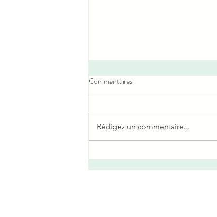
Commentaires
Rédigez un commentaire...
3 Raisons (Vraiment Meilleures)
d’Offrir un Massage en Cadeau
d’Hôtesse… parce qu’on vaut
mieux qu’un énième Cabernet
oublié dans le fond d’un placard!