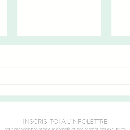
Fini les chevilles gonflées : mes
JE V
secrets anti-jambes lourdes
avec 
INSCRIS-TOI À L'INFOLETTRE
pour recevoir nos précieux conseils et nos promotions exclusives