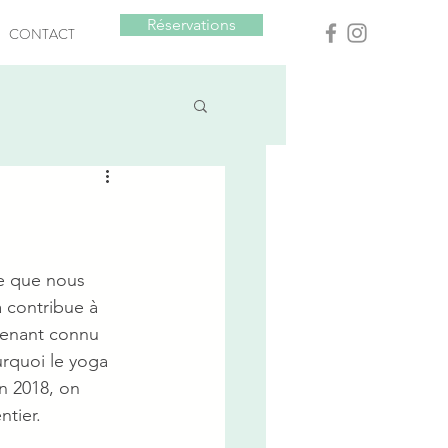
Réservations
CONTACT
te que nous 
 contribue à 
ntenant connu 
rquoi le yoga 
n 2018, on 
tier. 