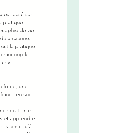
a est basé sur 
e pratique 
losophie de vie 
nde ancienne. 
 est la pratique 
e beaucoup le 
que ».
n force, une 
fiance en soi. 
ncentration et 
ps et apprendre 
rps ainsi qu’à 