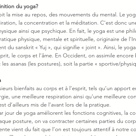
inition du yoga?
 soit la mise au repos, des mouvements du mental. Le yog
iration, la concentration et la méditation. C’est donc un
ysique ainsi que psychique. En fait, le yoga est une phi
tique physique, mentale et spirituelle, originaire de l’I
t du sanskrit « Yuj », qui signifie « joint ». Ainsi, le yoga
esprit, le corps et l’âme. En Occident, on assimile encor
es asanas (les postures), soit la partie « sportive/physi
a
eurs bienfaits au corps et à l’esprit, tels qu’un apport e
rgie, une meilleure respiration ainsi qu’une meilleure con
 d’ailleurs mis de l’avant lors de la pratique. 
 jour de yoga améliorent les fonctions cognitives, la co
que posture, on va contracter certaines parties du cor
ente vient du fait que l’on est toujours attentif à notre co