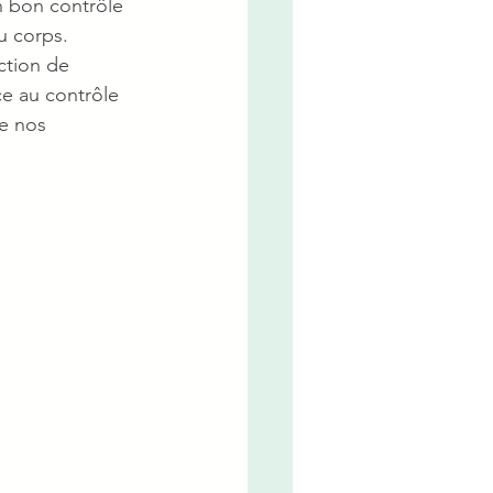
n bon contrôle 
u corps.
tion de 
ce au contrôle 
e nos 